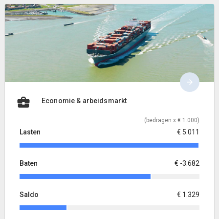
Economie & arbeidsmarkt
(bedragen x € 1.000)
Lasten
€ 5.011
Baten
€ -3.682
Saldo
€ 1.329