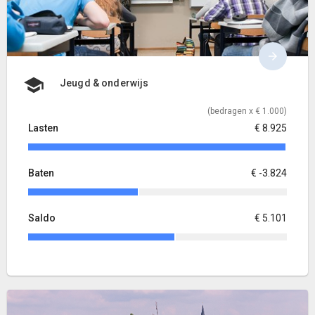
Jeugd & onderwijs
(bedragen x € 1.000)
Lasten
€ 8.925
Baten
€ -3.824
Saldo
€ 5.101