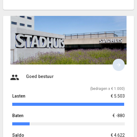
Goed bestuur
(bedragen x € 1.000)
Lasten
€ 5.503
Baten
€ -880
Saldo
€ 4.622