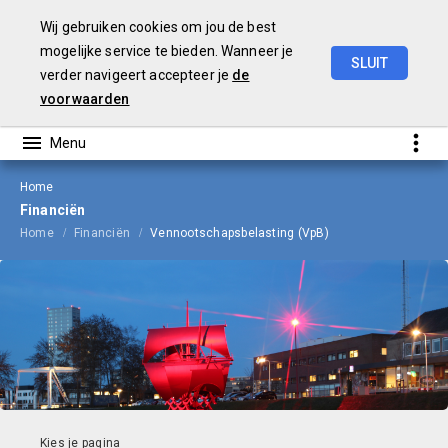
Wij gebruiken cookies om jou de best
mogelijke service te bieden. Wanneer je
SLUIT
verder navigeert accepteer je
de
Begroting
2023
voorwaarden
Home
Financiën
Home
Financiën
Vennootschapsbelasting (VpB)