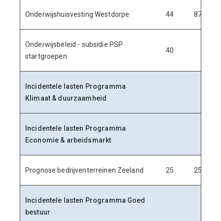
Onderwijshuisvesting Westdorpe
44
87
1
Onderwijsbeleid - subsidie PSP
40
startgroepen
Incidentele lasten Programma
Klimaat & duurzaamheid
Incidentele lasten Programma
Economie & arbeidsmarkt
Prognose bedrijventerreinen Zeeland
25
25
Incidentele lasten Programma Goed
bestuur