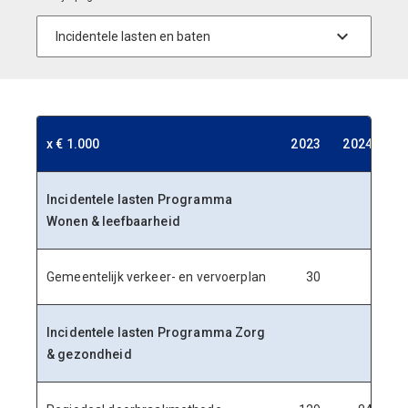
x € 1.000
x € 1.000
2023
2023
2024
2024
20
20
Incidentele lasten Programma
Wonen & leefbaarheid
Gemeentelijk verkeer- en vervoerplan
30
Incidentele lasten Programma Zorg
& gezondheid