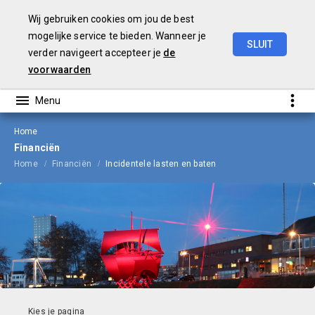
Wij gebruiken cookies om jou de best
mogelijke service te bieden. Wanneer je
SLUIT
verder navigeert accepteer je
de
Begroting
2023
voorwaarden
Home
Financiën
Home
Financiën
Incidentele lasten en baten