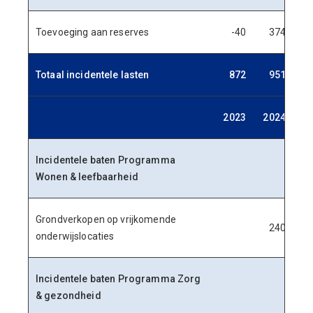
Toevoeging aan reserves
-40
374
Totaal incidentele lasten
872
951
1
2023
2024
20
Incidentele baten Programma
Wonen & leefbaarheid
Grondverkopen op vrijkomende
240
onderwijslocaties
Incidentele baten Programma Zorg
& gezondheid